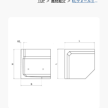
TOP
＞
商材紹介
＞
KCウォールⅡ型
９０°コーナー
（一般宅地造成
用擁壁）