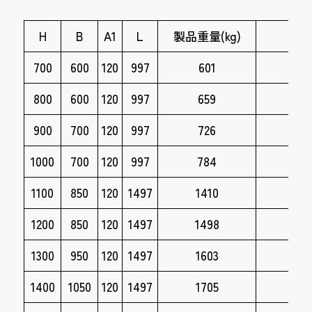
H
B
A1
L
製品重量(kg)
700
600
120
997
601
dxf
800
600
120
997
659
dxf
900
700
120
997
726
dxf
1000
700
120
997
784
dxf
1100
850
120
1497
1410
dxf
1200
850
120
1497
1498
dxf
1300
950
120
1497
1603
dxf
1400
1050
120
1497
1705
dxf