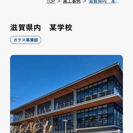
TOP
＞
施工事例
＞
滋賀県内 某学
校
滋賀県内 某学校
ガラス事業部