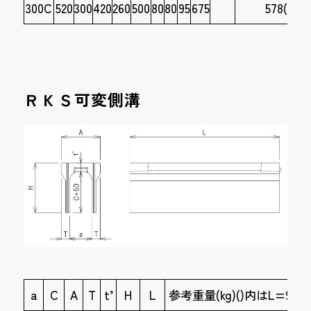
300C
520
300
420
260
500
80
80
95
675
578(289)
ＲＫＳ可変側溝
a
C
A
T
t’
H
L
参考重量(kg)()内はL=995