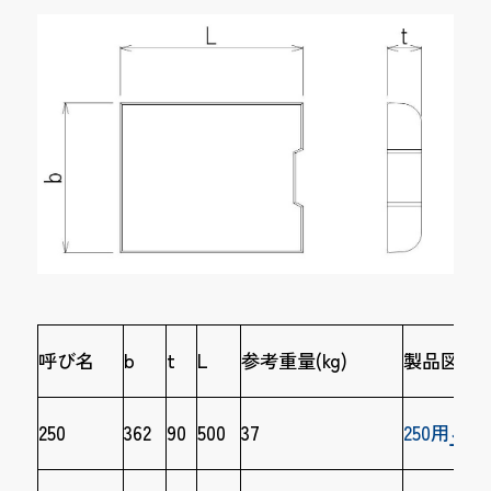
呼び名
b
t
L
参考重量(kg)
製品図面ﾀﾞｳ
250
362
90
500
37
250用