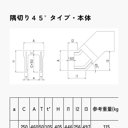
隅切り４５°タイプ・本体
a
C
A
T
t’
H
l1
l2
l3
参考重量(kg)
250
460
50
105
405
446
256
497
115