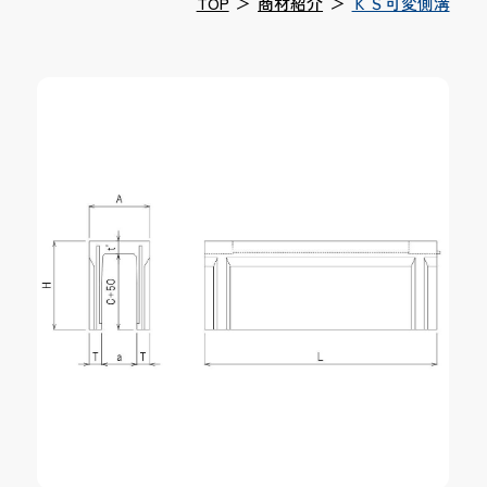
TOP
＞
商材紹介
＞
ＫＳ可変側溝