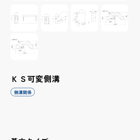
ＫＳ可変側溝
側溝関係