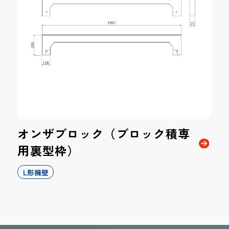
オンザブロック（ブロック積専
用裏型枠）
L形擁壁