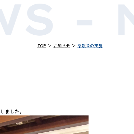
S -
TOP
＞
お知らせ
＞
懇親会の実施
たしました。